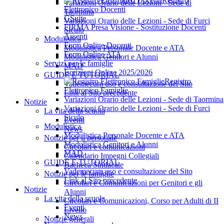
Registro
Variazioni Orario delle Lezioni - Sede di
Elettronico Docenti
Taormina
GSuite
Variazioni Orario delle Lezioni - Sede di Furci
FIRMA Presa Visione - Sostituzione Docenti
Siculo
Assenti
Modulistica
Form Online Docenti
Modulistica Personale Docente e ATA
Form Online ATA
Modulistica Genitori e Alunni
Servizi per le famiglie
MAD
Iscrizioni Online 2025/2026
GUIDE E TUTORIAL
Registro
Vademecum uso e consultazione del Sito
Elettronico Famiglie
Link al Sito precedente
Variazioni Orario delle Lezioni - Sede di Taormina
Notizie
Variazioni Orario delle Lezioni - Sede di Furci
La vita della scuola
Siculo
Eventi
Modulistica
News
Modulistica Personale Docente e ATA
Notizie per il personale
Modulistica Genitori e Alunni
Circolari e comunicazioni
MAD
Calendario Impegni Collegiali
GUIDE E TUTORIAL
Bacheca Sindacale
Vademecum uso e consultazione del Sito
Notizie per le famiglie
Link al Sito precedente
Circolari e Comunicazioni per Genitori e gli
Notizie
Alunni
La vita della scuola
Circolari e Comunicazioni, Corso per Adulti di II
Eventi
Livello
News
Notizie generali