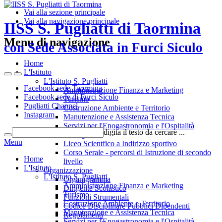
Vai alla sezione principale
Vai alla navigazione principale
IISS S. Pugliatti di Taormina
Menu di navigazione
con Sede Associata in Furci Siculo
Home
L'Istituto
L'Istituto S. Pugliatti
Facebook sede Taormina
Amministrazione Finanza e Marketing
Facebook sede di Furci Siculo
Turismo
Pugliatti Channel
Costruzione Ambiente e Territorio
Instagram
Manutenzione e Assistenza Tecnica
Servizi per l'Enogastronomia e l'Ospitalità
digita il testo da cercare ...
Alberghiera
Menu
Liceo Scientfico a Indirizzo sportivo
Corso Serale - percorsi di Istruzione di secondo
Home
livello
L'Istituto
Organizzazione
L'Istituto S. Pugliatti
Organigramma
Amministrazione Finanza e Marketing
Dirigente Scolastico
Turismo
Funzioni Strumentali
Costruzione Ambiente e Territorio
Codice Disciplinare Pubblici Dipendenti
Manutenzione e Assistenza Tecnica
Regolamenti
Servizi per l'Enogastronomia e l'Ospitalità