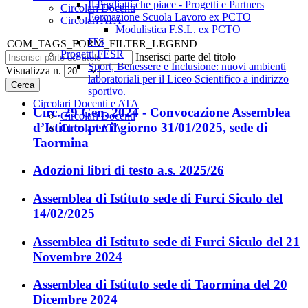
Il Pugliatti che piace - Progetti e Partners
Circolari Docenti
Formazione Scuola Lavoro ex PCTO
Circolari ATA
Modulistica F.S.L. ex PCTO
ITS
COM_TAGS_FORM_FILTER_LEGEND
Progetti FESR
Inserisci parte del titolo
Sport, Benessere e Inclusione: nuovi ambienti
Visualizza n.
laboratoriali per il Liceo Scientifico a indirizzo
Cerca
sportivo.
Circolari Docenti e ATA
Circ. 29 Gen. 2024 - Convocazione Assemblea
Circolari Docenti
d’Istituto per il giorno 31/01/2025, sede di
Circolari ATA
Taormina
Adozioni libri di testo a.s. 2025/26
Assemblea di Istituto sede di Furci Siculo del
14/02/2025
Assemblea di Istituto sede di Furci Siculo del 21
Novembre 2024
Assemblea di Istituto sede di Taormina del 20
Dicembre 2024