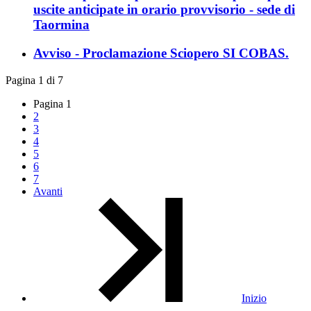
uscite anticipate in orario provvisorio - sede di
Taormina
Avviso - Proclamazione Sciopero SI COBAS.
Pagina 1 di 7
Pagina
1
2
3
4
5
6
7
Avanti
Inizio