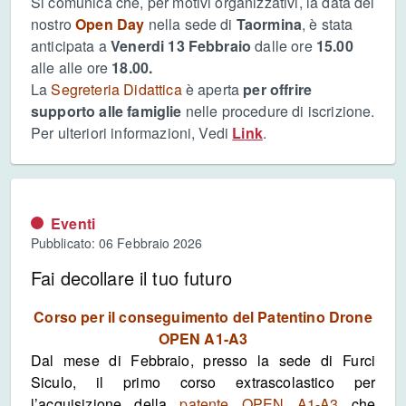
Si comunica che, per motivi organizzativi, la data del
nostro
Open Day
nella sede di
Taormina
, è stata
anticipata a
Venerdi 13 Febbraio
dalle ore
15.00
alle alle ore
18.00.
La
Segreteria Didattica
è aperta
per offrire
supporto alle famiglie
nelle procedure di iscrizione.
Per ulteriori informazioni, Vedi
Link
.
Eventi
Pubblicato: 06 Febbraio 2026
Fai decollare il tuo futuro
Corso per il conseguimento del Patentino Drone
OPEN A1-A3
Dal mese di Febbraio, presso la sede di Furci
Siculo, il primo corso extrascolastico per
l’acquisizione della
patente OPEN A1-A3
che