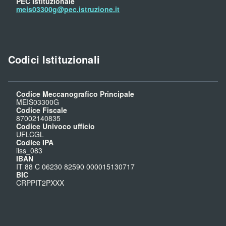
PEC Istituzionale
meis03300g@pec.istruzione.it
Codici Istituzionali
Codice Meccanografico Principale
MEIS03300G
Codice Fiscale
87002140835
Codice Univoco ufficio
UFLCGL
Codice IPA
iiss_083
IBAN
IT 88 C 06230 82590 000015130717
BIC
CRPPIT2PXXX