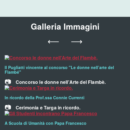
Galleria Immagini
Vai
Vai
È
possibile
alla
alla
navigare
le
slide
slide
slide
utilizzando
precedente
successiva
Il Pugliatti vincente al concorso "Le donne nell’arte del
i
Flambé"
tasti
freccia
Concorso le donne nell'Arte del Flambè.
In ricordo della Prof.ssa Connie Currenti
Cerimonia e Targa in ricordo.
A Scuola di Umanità con Papa Francesco