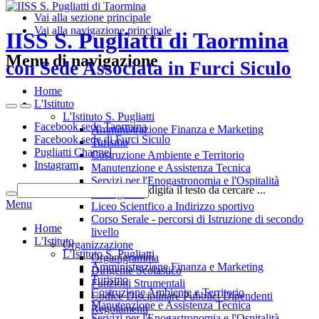
Vai alla sezione principale
Vai alla navigazione principale
IISS S. Pugliatti di Taormina
Menu di navigazione
con Sede Associata in Furci Siculo
Home
L'Istituto
L'Istituto S. Pugliatti
Facebook sede Taormina
Amministrazione Finanza e Marketing
Facebook sede di Furci Siculo
Turismo
Pugliatti Channel
Costruzione Ambiente e Territorio
Instagram
Manutenzione e Assistenza Tecnica
Servizi per l'Enogastronomia e l'Ospitalità
digita il testo da cercare ...
Alberghiera
Menu
Liceo Scientfico a Indirizzo sportivo
Corso Serale - percorsi di Istruzione di secondo
Home
livello
L'Istituto
Organizzazione
L'Istituto S. Pugliatti
Organigramma
Amministrazione Finanza e Marketing
Dirigente Scolastico
Turismo
Funzioni Strumentali
Costruzione Ambiente e Territorio
Codice Disciplinare Pubblici Dipendenti
Manutenzione e Assistenza Tecnica
Regolamenti
Servizi per l'Enogastronomia e l'Ospitalità