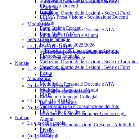
Registro
Variazioni Orario delle Lezioni - Sede di
Elettronico Docenti
Taormina
GSuite
Variazioni Orario delle Lezioni - Sede di Furci
FIRMA Presa Visione - Sostituzione Docenti
Siculo
Assenti
Modulistica
Form Online Docenti
Modulistica Personale Docente e ATA
Form Online ATA
Modulistica Genitori e Alunni
Servizi per le famiglie
MAD
Iscrizioni Online 2025/2026
GUIDE E TUTORIAL
Registro
Vademecum uso e consultazione del Sito
Elettronico Famiglie
Link al Sito precedente
Variazioni Orario delle Lezioni - Sede di Taormina
Notizie
Variazioni Orario delle Lezioni - Sede di Furci
La vita della scuola
Siculo
Eventi
Modulistica
News
Modulistica Personale Docente e ATA
Notizie per il personale
Modulistica Genitori e Alunni
Circolari e comunicazioni
MAD
Calendario Impegni Collegiali
GUIDE E TUTORIAL
Bacheca Sindacale
Vademecum uso e consultazione del Sito
Notizie per le famiglie
Link al Sito precedente
Circolari e Comunicazioni per Genitori e gli
Notizie
Alunni
La vita della scuola
Circolari e Comunicazioni, Corso per Adulti di II
Eventi
Livello
News
Notizie generali