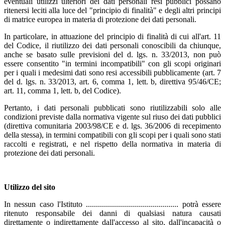
eventuali utilizzi ulteriori dei dati personali resi pubblici possano
ritenersi leciti alla luce del "principio di finalità" e degli altri principi
di matrice europea in materia di protezione dei dati personali.
In particolare, in attuazione del principio di finalità di cui all'art. 11
del Codice, il riutilizzo dei dati personali conoscibili da chiunque,
anche se basato sulle previsioni del d. lgs. n. 33/2013, non può
essere consentito "in termini incompatibili" con gli scopi originari
per i quali i medesimi dati sono resi accessibili pubblicamente (art. 7
del d. lgs. n. 33/2013, art. 6, comma 1, lett. b, direttiva 95/46/CE;
art. 11, comma 1, lett. b, del Codice).
Pertanto, i dati personali pubblicati sono riutilizzabili solo alle
condizioni previste dalla normativa vigente sul riuso dei dati pubblici
(direttiva comunitaria 2003/98/CE e d. lgs. 36/2006 di recepimento
della stessa), in termini compatibili con gli scopi per i quali sono stati
raccolti e registrati, e nel rispetto della normativa in materia di
protezione dei dati personali.
Utilizzo del sito
In nessun caso l'Istituto .............................................. potrà essere
ritenuto responsabile dei danni di qualsiasi natura causati
direttamente o indirettamente dall'accesso al sito, dall'incapacità o