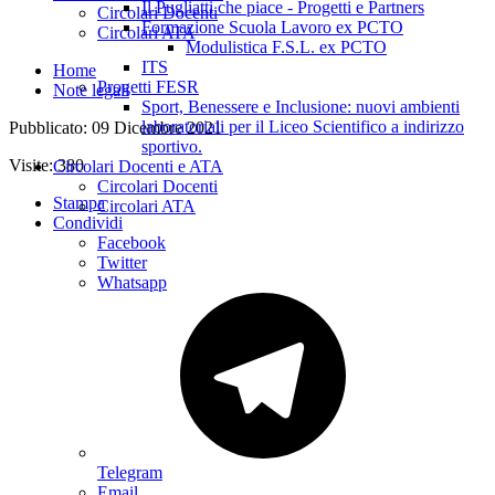
Il Pugliatti che piace - Progetti e Partners
Circolari Docenti
Formazione Scuola Lavoro ex PCTO
Circolari ATA
Modulistica F.S.L. ex PCTO
ITS
Home
Progetti FESR
Note legali
Sport, Benessere e Inclusione: nuovi ambienti
laboratoriali per il Liceo Scientifico a indirizzo
Pubblicato: 09 Dicembre 2021
sportivo.
Visite: 380
Circolari Docenti e ATA
Circolari Docenti
Stampa
Circolari ATA
Condividi
Facebook
Twitter
Whatsapp
Telegram
Email