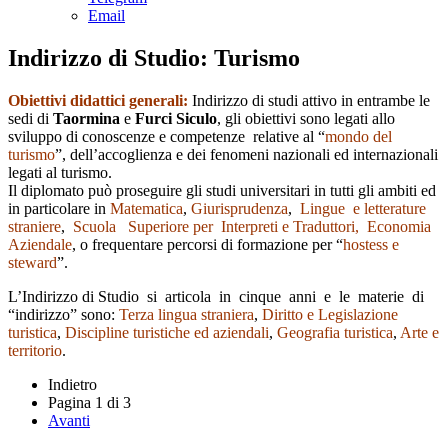
Email
Indirizzo di Studio: Turismo
Obiettivi didattici generali:
Indirizzo di studi attivo in entrambe le
sedi di
Taormina
e
Furci Siculo
, gli obiettivi sono legati allo
sviluppo di conoscenze e competenze relative al “
mondo del
turismo
”, dell’accoglienza e dei fenomeni nazionali ed internazionali
legati al turismo.
Il diplomato può proseguire gli studi universitari in tutti gli ambiti ed
in particolare in
Matematica
,
Giurisprudenza
,
Lingue e letterature
straniere
,
Scuola Superiore per Interpreti e Traduttori,
Economia
Aziendale
, o frequentare percorsi di formazione per “
hostess e
steward
”.
L’Indirizzo di Studio si articola in cinque anni e le materie di
“indirizzo” sono:
Terza lingua straniera
,
Diritto e Legislazione
turistica
,
Discipline turistiche ed aziendali
,
Geografia turistica
,
Arte e
territorio
.
Indietro
Pagina 1 di 3
Avanti