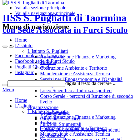
Vai alla sezione principale
Vai alla navigazione principale
IISS S. Pugliatti di Taormina
Menu di navigazione
con Sede Associata in Furci Siculo
Home
L'Istituto
L'Istituto S. Pugliatti
Facebook sede Taormina
Amministrazione Finanza e Marketing
Facebook sede di Furci Siculo
Turismo
Pugliatti Channel
Costruzione Ambiente e Territorio
Instagram
Manutenzione e Assistenza Tecnica
Servizi per l'Enogastronomia e l'Ospitalità
digita il testo da cercare ...
Alberghiera
Menu
Liceo Scientfico a Indirizzo sportivo
Corso Serale - percorsi di Istruzione di secondo
Home
livello
L'Istituto
Organizzazione
L'Istituto S. Pugliatti
Organigramma
Amministrazione Finanza e Marketing
Dirigente Scolastico
Turismo
Funzioni Strumentali
Costruzione Ambiente e Territorio
Codice Disciplinare Pubblici Dipendenti
Manutenzione e Assistenza Tecnica
Regolamenti
Servizi per l'Enogastronomia e l'Ospitalità