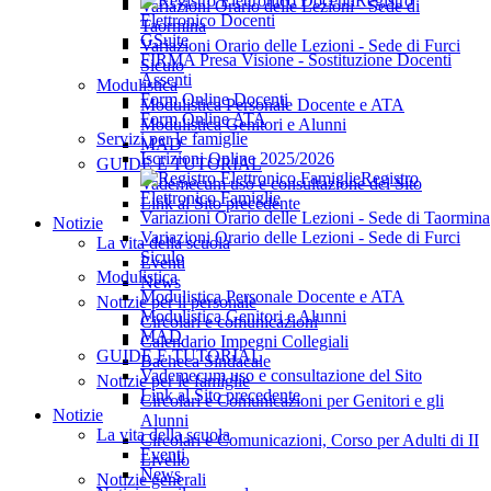
Registro
Variazioni Orario delle Lezioni - Sede di
Elettronico Docenti
Taormina
GSuite
Variazioni Orario delle Lezioni - Sede di Furci
FIRMA Presa Visione - Sostituzione Docenti
Siculo
Assenti
Modulistica
Form Online Docenti
Modulistica Personale Docente e ATA
Form Online ATA
Modulistica Genitori e Alunni
Servizi per le famiglie
MAD
Iscrizioni Online 2025/2026
GUIDE E TUTORIAL
Registro
Vademecum uso e consultazione del Sito
Elettronico Famiglie
Link al Sito precedente
Variazioni Orario delle Lezioni - Sede di Taormina
Notizie
Variazioni Orario delle Lezioni - Sede di Furci
La vita della scuola
Siculo
Eventi
Modulistica
News
Modulistica Personale Docente e ATA
Notizie per il personale
Modulistica Genitori e Alunni
Circolari e comunicazioni
MAD
Calendario Impegni Collegiali
GUIDE E TUTORIAL
Bacheca Sindacale
Vademecum uso e consultazione del Sito
Notizie per le famiglie
Link al Sito precedente
Circolari e Comunicazioni per Genitori e gli
Notizie
Alunni
La vita della scuola
Circolari e Comunicazioni, Corso per Adulti di II
Eventi
Livello
News
Notizie generali