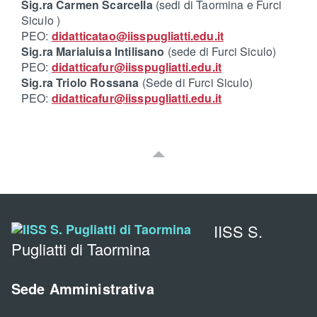
Sig.ra Carmen Scarcella
(sedi di Taormina e Furci
Siculo )
PEO:
didatticatao@iisspugliatti.edu.it
Sig.ra Marialuisa Intilisano
(sede di Furci Siculo)
PEO:
didatticafur@iisspugliatti.edu.it
Sig.ra Triolo Rossana
(Sede di Furci Siculo)
PEO:
didatticafur@iisspugliatti.edu.it
IISS S.
Pugliatti di Taormina
Sede Amministrativa