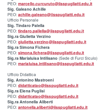
PEO:
marcello.curcuruto@iisspugliatti.edu.it
Sig. Galeano Achille
PEO:
achille.galeano@iisspugliatti.edu.it
Ufficio Personale
Sig. Tindaro Palella
PEO:
tindaro.pallella@iisspugliatti.edu.it
Sig.ra Giulietta Verzino
PEO:
giulietta.verzino@iisspugliatti.edu.it
Sig.ra Simona Fichera
PEO:
simona.fichera@iisspugliatti.edu.it
Sig.ra Marialuisa Intilisano
(Sede di Furci Siculo)
PEO:
marialuisa.intilisano@iisspugliatti.edu.it
Ufficio Didattica
Sig. Antonino Mastroeni
PEO:
didatticatao@iisspugliatti.edu.it
Sig.ra Elena Puglisi
PEO:
didatticatao@iisspugliatti.edu.it
Sig.ra Antonella Aliberti
PEO:
antonella.aliberti@iisspugliatti.edu.it