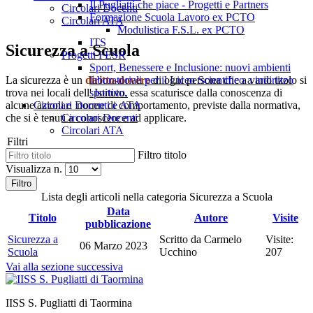
Il Pugliatti che piace - Progetti e Partners
Circolari Docenti
Formazione Scuola Lavoro ex PCTO
Circolari ATA
Modulistica F.S.L. ex PCTO
ITS
Sicurezza a Scuola
Progetti FESR
Sport, Benessere e Inclusione: nuovi ambienti
La sicurezza è un
diritto-dovere
di ogni persona che a vario titolo si
laboratoriali per il Liceo Scientifico a indirizzo
trova nei locali dell' Istituto, essa scaturisce dalla conoscenza di
sportivo.
alcune azioni e norme di comportamento, previste dalla normativa,
Circolari Docenti e ATA
che si è tenuti a conoscere e ad applicare.
Circolari Docenti
Circolari ATA
Filtri
Filtro titolo
Visualizza n.
Filtro
Lista degli articoli nella categoria Sicurezza a Scuola
Data
Titolo
Autore
Visite
pubblicazione
Sicurezza a
Scritto da Carmelo
Visite:
06 Marzo 2023
Scuola
Ucchino
207
Vai alla sezione successiva
IISS S. Pugliatti di Taormina