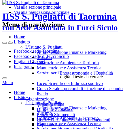
Vai alla sezione principale
Vai alla navigazione principale
IISS S. Pugliatti di Taormina
Menu di navigazione
con Sede Associata in Furci Siculo
Home
L'Istituto
L'Istituto S. Pugliatti
Facebook sede Taormina
Amministrazione Finanza e Marketing
Facebook sede di Furci Siculo
Turismo
Pugliatti Channel
Costruzione Ambiente e Territorio
Instagram
Manutenzione e Assistenza Tecnica
Servizi per l'Enogastronomia e l'Ospitalità
digita il testo da cercare ...
Alberghiera
Menu
Liceo Scientfico a Indirizzo sportivo
Corso Serale - percorsi di Istruzione di secondo
Home
livello
L'Istituto
Organizzazione
L'Istituto S. Pugliatti
Organigramma
Amministrazione Finanza e Marketing
Dirigente Scolastico
Turismo
Funzioni Strumentali
Costruzione Ambiente e Territorio
Codice Disciplinare Pubblici Dipendenti
Manutenzione e Assistenza Tecnica
Regolamenti
Servizi per l'Enogastronomia e l'Ospitalità