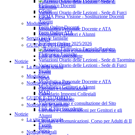
Registro
Variazioni Orario delle Lezioni - Sede di
Elettronico Docenti
Taormina
GSuite
Variazioni Orario delle Lezioni - Sede di Furci
FIRMA Presa Visione - Sostituzione Docenti
Siculo
Assenti
Modulistica
Form Online Docenti
Modulistica Personale Docente e ATA
Form Online ATA
Modulistica Genitori e Alunni
Servizi per le famiglie
MAD
Iscrizioni Online 2025/2026
GUIDE E TUTORIAL
Registro
Vademecum uso e consultazione del Sito
Elettronico Famiglie
Link al Sito precedente
Variazioni Orario delle Lezioni - Sede di Taormina
Notizie
Variazioni Orario delle Lezioni - Sede di Furci
La vita della scuola
Siculo
Eventi
Modulistica
News
Modulistica Personale Docente e ATA
Notizie per il personale
Modulistica Genitori e Alunni
Circolari e comunicazioni
MAD
Calendario Impegni Collegiali
GUIDE E TUTORIAL
Bacheca Sindacale
Vademecum uso e consultazione del Sito
Notizie per le famiglie
Link al Sito precedente
Circolari e Comunicazioni per Genitori e gli
Notizie
Alunni
La vita della scuola
Circolari e Comunicazioni, Corso per Adulti di II
Eventi
Livello
News
Notizie generali