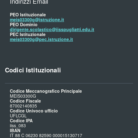
Indirizzi Email
PEO Istituzionale
meis03300g@istruzione.it
PEO Dominio
dirigente.scolastico@iisspugliatti.edu.it
PEC Istituzionale
meis03300g@pec.istruzione.it
Codici Istituzionali
Codice Meccanografico Principale
MEIS03300G
Codice Fiscale
87002140835
Codice Univoco ufficio
UFLCGL
Codice IPA
iiss_083
IBAN
IT 88 C 06230 82590 000015130717