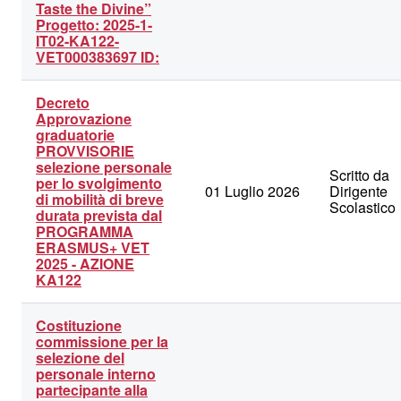
Taste the Divine”
Divine
Progetto: 2025-1-
IT02-KA122-
VET000383697 ID:
Decreto
Approvazione
graduatorie
PROVVISORIE
selezione personale
Scritto da
per lo svolgimento
01 Luglio 2026
Dirigente
di mobilità di breve
Scolastico
durata prevista dal
PROGRAMMA
ERASMUS+ VET
2025 - AZIONE
KA122
Costituzione
commissione per la
selezione del
personale interno
partecipante alla