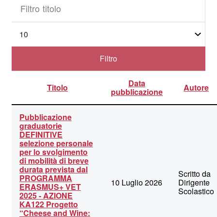
Filtro
Visualizza
n.
titolo
Filtro
Data
Titolo
Autore
pubblicazione
Lista
Pubblicazione
degli
graduatorie
articoli
DEFINITIVE
nella
selezione personale
categoria
per lo svolgimento
Erasmus
di mobilità di breve
-
durata prevista dal
Cheese
Scritto da
PROGRAMMA
and
10 Luglio 2026
Dirigente
ERASMUS+ VET
Wine
Scolastico
2025 - AZIONE
-
KA122 Progetto
Taste
“Cheese and Wine:
the