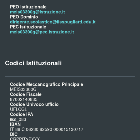
PEO Istituzionale
meis03300g@istruzione.it
PEO Dominio
dirigente.scolastico@iisspugliatti.edu.it
PEC Istituzionale
meis03300g@pec.istruzione.it
Codici Istituzionali
Codice Meccanografico Principale
MEIS03300G
Codice Fiscale
87002140835
Codice Univoco ufficio
UFLCGL
Codice IPA
iiss_083
IBAN
IT 88 C 06230 82590 000015130717
BIC
CRPPIT2PXXX