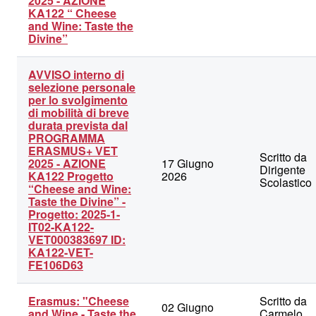
2025 - AZIONE
KA122 “ Cheese
and Wine: Taste the
Divine”
AVVISO interno di
selezione personale
per lo svolgimento
di mobilità di breve
durata prevista dal
PROGRAMMA
ERASMUS+ VET
Scritto da
2025 - AZIONE
17 Giugno
Dirigente
KA122 Progetto
2026
Scolastico
“Cheese and Wine:
Taste the Divine” -
Progetto: 2025-1-
IT02-KA122-
VET000383697 ID:
KA122-VET-
FE106D63
Erasmus: "Cheese
Scritto da
02 Giugno
and Wine - Taste the
Carmelo