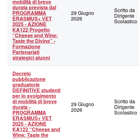
mobilità di breve
durata prevista dal
Scritto da
PROGRAMMA
29 Giugno
Dirigente
ERASMUS+ VET
2026
Scolastico
2025 - AZIONE
KA122 Progetto
“Cheese and Wine:
Taste the Divine” -
Formazione
Partenariati
strategici alunni
Decreto
pubblicazione
graduatorie
DEFINITIVE studenti
per lo svolgimento
di mobilità di breve
Scritto da
29 Giugno
durata -
Dirigente
2026
PROGRAMMA
Scolastico
ERASMUS+ VET
2025 - AZIONE
KA122 “Cheese and
Wine: Taste the