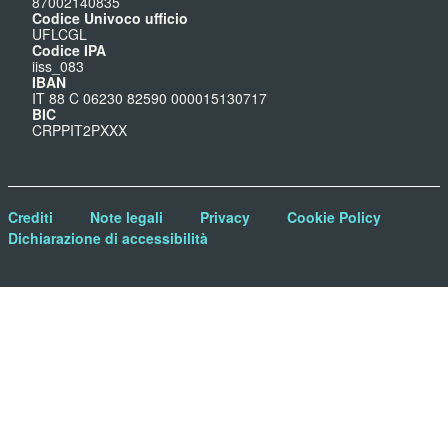
87002140835
Codice Univoco ufficio
UFLCGL
Codice IPA
iiss_083
IBAN
IT 88 C 06230 82590 000015130717
BIC
CRPPIT2PXXX
Crediti
Note legali
Privacy
Cookie Policy
Dichiarazione di accessibilità