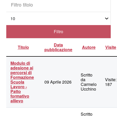
Filtro
Visualizza
n.
titolo
Filtro
Data
Titolo
Autore
Visite
pubblicazione
Lista
Modulo di
degli
adesione ai
articoli
percorsi di
nella
Scritto
Formazione
categoria
da
Visite:
Scuola
09 Aprile 2026
Modulistica
Carmelo
187
Lavoro -
F.S.L.
Ucchino
Patto
ex
formativo
PCTO
allievo
Scritto