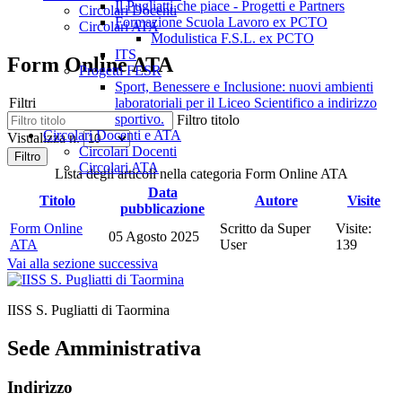
Il Pugliatti che piace - Progetti e Partners
Circolari Docenti
Formazione Scuola Lavoro ex PCTO
Circolari ATA
Modulistica F.S.L. ex PCTO
ITS
Form Online ATA
Progetti FESR
Sport, Benessere e Inclusione: nuovi ambienti
Filtri
laboratoriali per il Liceo Scientifico a indirizzo
sportivo.
Filtro titolo
Circolari Docenti e ATA
Visualizza n.
Circolari Docenti
Filtro
Circolari ATA
Lista degli articoli nella categoria Form Online ATA
Data
Titolo
Autore
Visite
pubblicazione
Form Online
Scritto da Super
Visite:
05 Agosto 2025
ATA
User
139
Vai alla sezione successiva
IISS S. Pugliatti di Taormina
Sede Amministrativa
Indirizzo