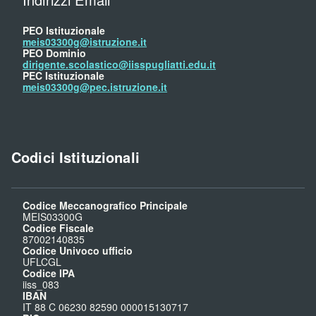
PEO Istituzionale
meis03300g@istruzione.it
PEO Dominio
dirigente.scolastico@iisspugliatti.edu.it
PEC Istituzionale
meis03300g@pec.istruzione.it
Codici Istituzionali
Codice Meccanografico Principale
MEIS03300G
Codice Fiscale
87002140835
Codice Univoco ufficio
UFLCGL
Codice IPA
iiss_083
IBAN
IT 88 C 06230 82590 000015130717