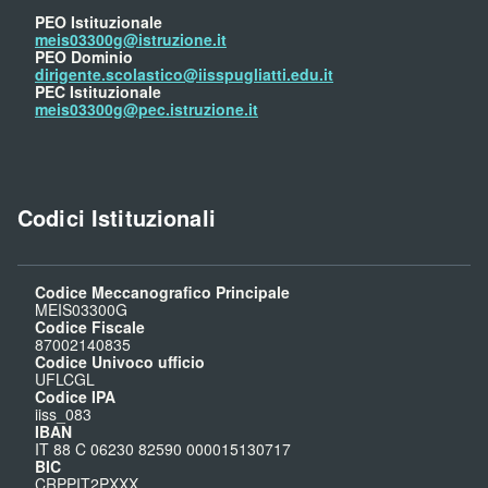
PEO Istituzionale
meis03300g@istruzione.it
PEO Dominio
dirigente.scolastico@iisspugliatti.edu.it
PEC Istituzionale
meis03300g@pec.istruzione.it
Codici Istituzionali
Codice Meccanografico Principale
MEIS03300G
Codice Fiscale
87002140835
Codice Univoco ufficio
UFLCGL
Codice IPA
iiss_083
IBAN
IT 88 C 06230 82590 000015130717
BIC
CRPPIT2PXXX