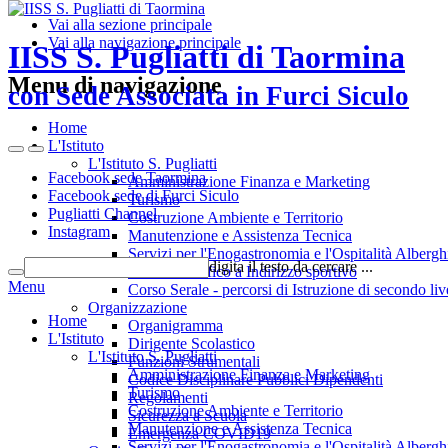
Vai alla sezione principale
Vai alla navigazione principale
IISS S. Pugliatti di Taormina
Menu di navigazione
con Sede Associata in Furci Siculo
Home
L'Istituto
L'Istituto S. Pugliatti
Facebook sede Taormina
Amministrazione Finanza e Marketing
Facebook sede di Furci Siculo
Turismo
Pugliatti Channel
Costruzione Ambiente e Territorio
Instagram
Manutenzione e Assistenza Tecnica
Servizi per l'Enogastronomia e l'Ospitalità Albergh
digita il testo da cercare ...
Liceo Scientfico a Indirizzo sportivo
Menu
Corso Serale - percorsi di Istruzione di secondo liv
Organizzazione
Home
Organigramma
L'Istituto
Dirigente Scolastico
L'Istituto S. Pugliatti
Funzioni Strumentali
Amministrazione Finanza e Marketing
Codice Disciplinare Pubblici Dipendenti
Turismo
Regolamenti
Costruzione Ambiente e Territorio
Sicurezza a Scuola
Manutenzione e Assistenza Tecnica
Emergenza COVID19
Servizi per l'Enogastronomia e l'Ospitalità Albergh