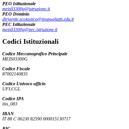
PEO Istituzionale
meis03300g@istruzione.it
PEO Dominio
dirigente.scolastico@iisspugliatti.edu.it
PEC Istituzionale
meis03300g@pec.istruzione.it
Codici Istituzionali
Codice Meccanografico Principale
MEIS03300G
Codice Fiscale
87002140835
Codice Univoco ufficio
UFLCGL
Codice IPA
iiss_083
IBAN
IT 88 C 06230 82590 000015130717
BIC