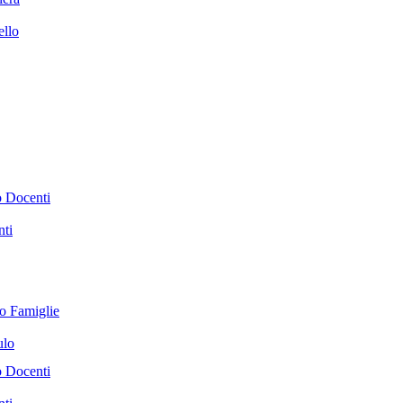
ello
o Docenti
nti
co Famiglie
ulo
o Docenti