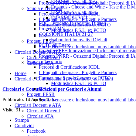
ERASMUS+ Call 2025
Progetto PNRR - Orizzonti Digitali: Percorsi di IA
Erasmus - Cheese and Wine - Taste the Divi
Scuola e Territorio
ERASMUS+ Call 2026
Percorsi di Certificazione ICDL
ERASMUS+ VET
Il Pugliatti che piace - Progetti e Partners
POC - Progetto Dispositivi Digitali
Formazione Scuola Lavoro ex PCTO
Progetti PON
Modulistica F.S.L. ex PCTO
COESIONE ITALIA 21-27
ITS
Laboratori Innovativi Digitali
Progetti FESR
PCTO all'Estero
Sport, Benessere e Inclusione: nuovi ambienti labora
Progetto FSE+ Innovazione e Inclusione, dimensi
Circolari Docenti e ATA
Progetto PNRR - Orizzonti Digitali: Percorsi di IA
Circolari Docenti
Scuola e Territorio
Circolari ATA
Percorsi di Certificazione ICDL
Il Pugliatti che piace - Progetti e Partners
Home
Formazione Scuola Lavoro ex PCTO
Circolari e Comunicazioni per Genitori e gli Alunni
Modulistica F.S.L. ex PCTO
ITS
Circolari e Comunicazioni per Genitori e Alunni
Progetti FESR
Pubblicato: 14 Aprile 2026
Sport, Benessere e Inclusione: nuovi ambienti labora
Circolari Docenti e ATA
Visite: 91
Circolari Docenti
Circolari ATA
Stampa
Condividi
Facebook