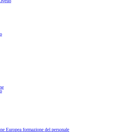
Livello
lo
ne
lo
one Europea formazione del personale