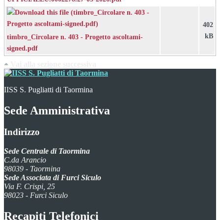
402
kB
timbro_Circolare n. 403 - Progetto ascoltami-
signed.pdf
Vai alla sezione successiva
IISS S. Pugliatti di Taormina
Sede Amministrativa
Indirizzo
Sede Centrale di Taormina
C.da Arancio
98039
-
Taormina
Sede Associata di Furci Siculo
Via F. Crispi, 25
98023
-
Furci Siculo
Recapiti Telefonici