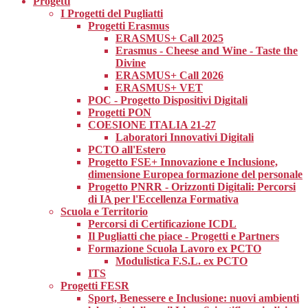
Progetti
I Progetti del Pugliatti
Progetti Erasmus
ERASMUS+ Call 2025
Erasmus - Cheese and Wine - Taste the
Divine
ERASMUS+ Call 2026
ERASMUS+ VET
POC - Progetto Dispositivi Digitali
Progetti PON
COESIONE ITALIA 21-27
Laboratori Innovativi Digitali
PCTO all'Estero
Progetto FSE+ Innovazione e Inclusione,
dimensione Europea formazione del personale
Progetto PNRR - Orizzonti Digitali: Percorsi
di IA per l'Eccellenza Formativa
Scuola e Territorio
Percorsi di Certificazione ICDL
Il Pugliatti che piace - Progetti e Partners
Formazione Scuola Lavoro ex PCTO
Modulistica F.S.L. ex PCTO
ITS
Progetti FESR
Sport, Benessere e Inclusione: nuovi ambienti