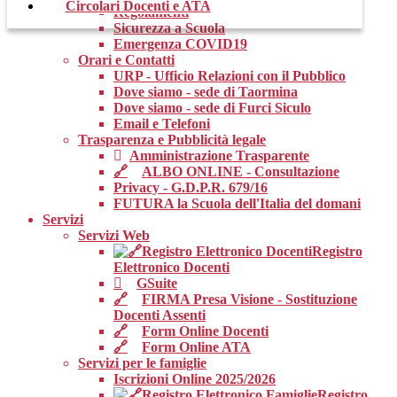
Circolari Docenti e ATA
Regolamenti
Sicurezza a Scuola
Emergenza COVID19
Orari e Contatti
URP - Ufficio Relazioni con il Pubblico
Dove siamo - sede di Taormina
Dove siamo - sede di Furci Siculo
Email e Telefoni
Trasparenza e Pubblicità legale
Amministrazione Trasparente
ALBO ONLINE - Consultazione
Privacy - G.D.P.R. 679/16
FUTURA la Scuola dell'Italia del domani
Servizi
Servizi Web
Registro
Elettronico Docenti
GSuite
FIRMA Presa Visione - Sostituzione
Docenti Assenti
Form Online Docenti
Form Online ATA
Servizi per le famiglie
Iscrizioni Online 2025/2026
Registro