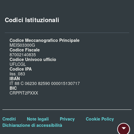
Codici Istituzionali
Codice Meccanografico Principale
MEIS03300G
Codice Fiscale
87002140835
Codice Univoco ufficio
UFLCGL
Codice IPA
iiss_083
IBAN
IT 88 C 06230 82590 000015130717
BIC
CRPPIT2PXXX
Crediti
Note legali
Privacy
Cookie Policy
Dichiarazione di accessibilità
Tor
su