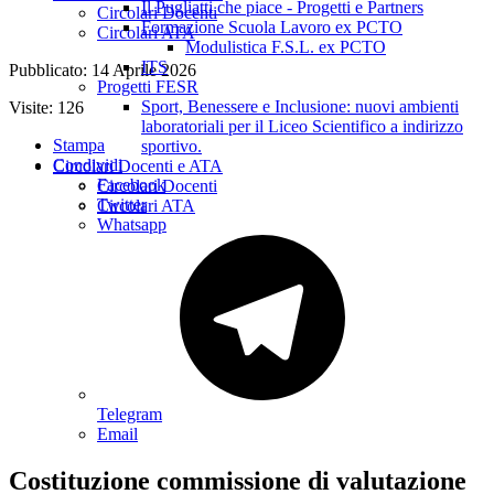
Il Pugliatti che piace - Progetti e Partners
Circolari Docenti
Formazione Scuola Lavoro ex PCTO
Circolari ATA
Modulistica F.S.L. ex PCTO
ITS
Pubblicato: 14 Aprile 2026
Progetti FESR
Sport, Benessere e Inclusione: nuovi ambienti
Visite: 126
laboratoriali per il Liceo Scientifico a indirizzo
Stampa
sportivo.
Condividi
Circolari Docenti e ATA
Facebook
Circolari Docenti
Twitter
Circolari ATA
Whatsapp
Telegram
Email
Costituzione commissione di valutazione