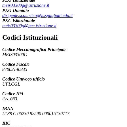
PEO Istituzionale
meis03300g@istruzione.it
PEO Dominio
dirigente.scolastico@iisspugliatti.edu.it
PEC Istituzionale
meis03300g@pec.istruzione.it
Codici Istituzionali
Codice Meccanografico Principale
MEIS03300G
Codice Fiscale
87002140835
Codice Univoco ufficio
UFLCGL
Codice IPA
iiss_083
IBAN
IT 88 C 06230 82590 000015130717
BIC