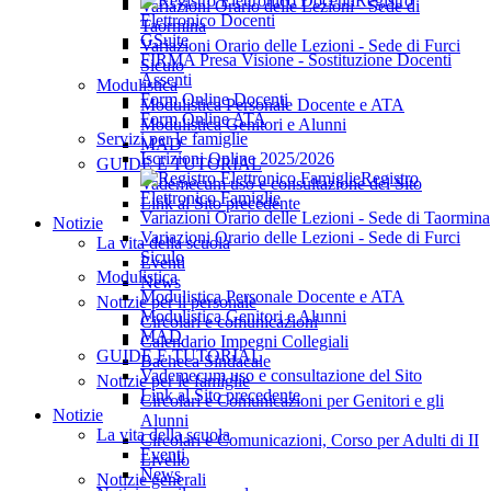
Registro
Variazioni Orario delle Lezioni - Sede di
Elettronico Docenti
Taormina
GSuite
Variazioni Orario delle Lezioni - Sede di Furci
FIRMA Presa Visione - Sostituzione Docenti
Siculo
Assenti
Modulistica
Form Online Docenti
Modulistica Personale Docente e ATA
Form Online ATA
Modulistica Genitori e Alunni
Servizi per le famiglie
MAD
Iscrizioni Online 2025/2026
GUIDE E TUTORIAL
Registro
Vademecum uso e consultazione del Sito
Elettronico Famiglie
Link al Sito precedente
Variazioni Orario delle Lezioni - Sede di Taormina
Notizie
Variazioni Orario delle Lezioni - Sede di Furci
La vita della scuola
Siculo
Eventi
Modulistica
News
Modulistica Personale Docente e ATA
Notizie per il personale
Modulistica Genitori e Alunni
Circolari e comunicazioni
MAD
Calendario Impegni Collegiali
GUIDE E TUTORIAL
Bacheca Sindacale
Vademecum uso e consultazione del Sito
Notizie per le famiglie
Link al Sito precedente
Circolari e Comunicazioni per Genitori e gli
Notizie
Alunni
La vita della scuola
Circolari e Comunicazioni, Corso per Adulti di II
Eventi
Livello
News
Notizie generali