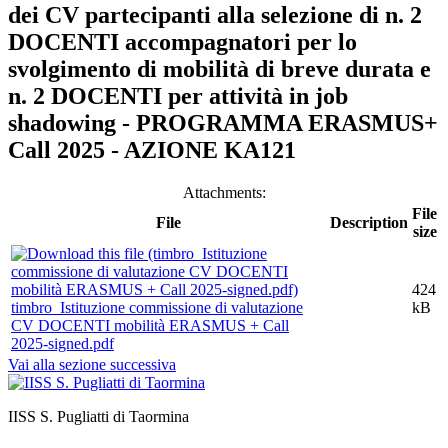
dei CV partecipanti alla selezione di n. 2
DOCENTI accompagnatori per lo
svolgimento di mobilità di breve durata e
n. 2 DOCENTI per attività in job
shadowing - PROGRAMMA ERASMUS+
Call 2025 - AZIONE KA121
Attachments:
File
File
Description
size
424
timbro_Istituzione commissione di valutazione
kB
CV DOCENTI mobilità ERASMUS + Call
2025-signed.pdf
Vai alla sezione successiva
IISS S. Pugliatti di Taormina