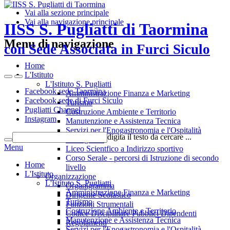
Vai alla sezione principale
Vai alla navigazione principale
IISS S. Pugliatti di Taormina
Menu di navigazione
con Sede Associata in Furci Siculo
Home
L'Istituto
L'Istituto S. Pugliatti
Facebook sede Taormina
Amministrazione Finanza e Marketing
Facebook sede di Furci Siculo
Turismo
Pugliatti Channel
Costruzione Ambiente e Territorio
Instagram
Manutenzione e Assistenza Tecnica
Servizi per l'Enogastronomia e l'Ospitalità
digita il testo da cercare ...
Alberghiera
Menu
Liceo Scientfico a Indirizzo sportivo
Corso Serale - percorsi di Istruzione di secondo
Home
livello
L'Istituto
Organizzazione
L'Istituto S. Pugliatti
Organigramma
Amministrazione Finanza e Marketing
Dirigente Scolastico
Turismo
Funzioni Strumentali
Costruzione Ambiente e Territorio
Codice Disciplinare Pubblici Dipendenti
Manutenzione e Assistenza Tecnica
Regolamenti
Servizi per l'Enogastronomia e l'Ospitalità